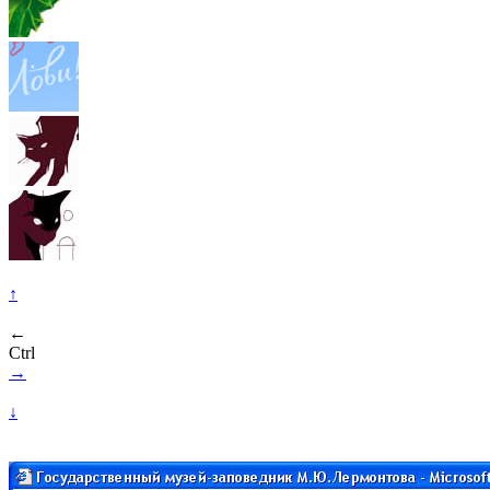
↑
←
Ctrl
→
↓