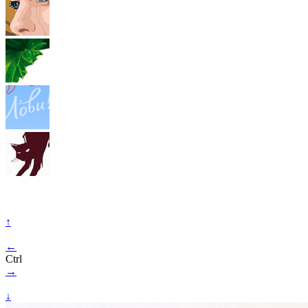
↑
←
Ctrl
→
↓