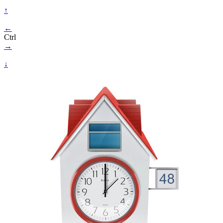
↑
←
Ctrl
→
↓