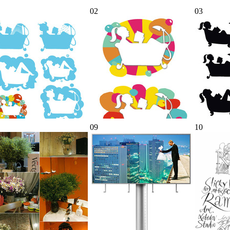
02
03
09
10