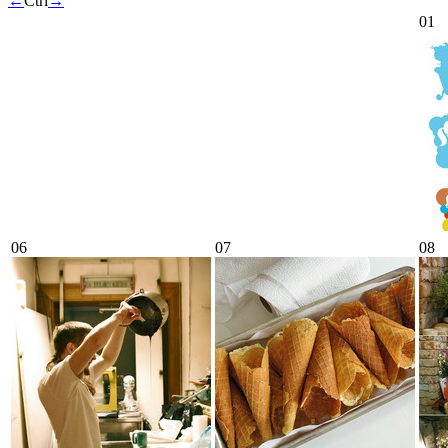
←
Ctrl
→
01
06
07
08