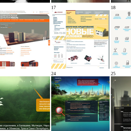
17
18
24
25