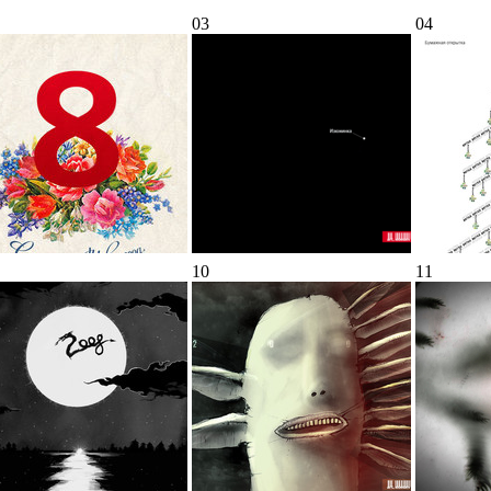
03
04
10
11