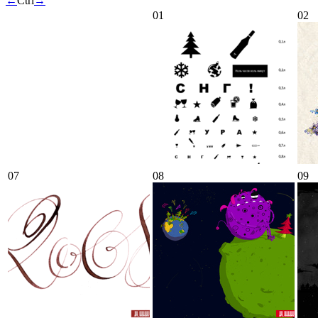
←
Ctrl
→
01
02
07
08
09