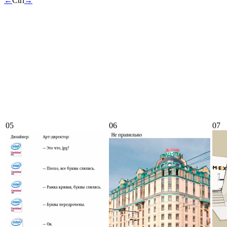
←
Ctrl
→
05
06
07