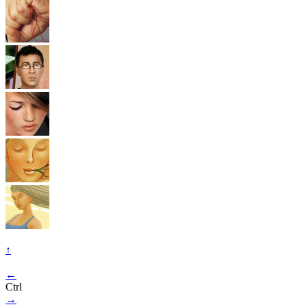
↑
←
Ctrl
→