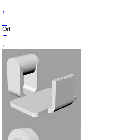
↑
←
Ctrl
→
↓