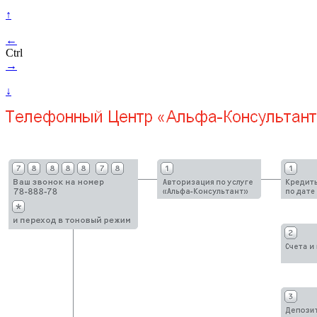
↑
←
Ctrl
→
↓