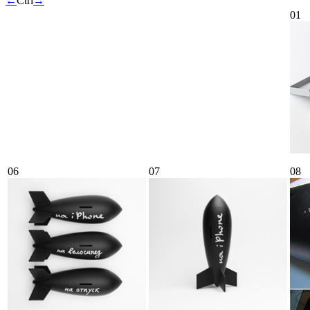
←
Ctrl
→
01
06
07
08