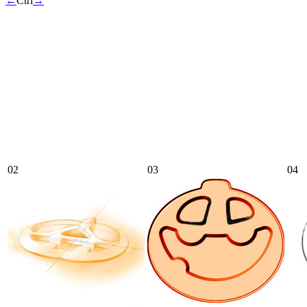
←
Ctrl
→
02
03
04