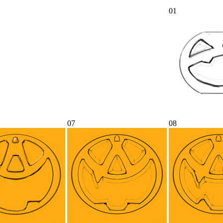
01
07
08