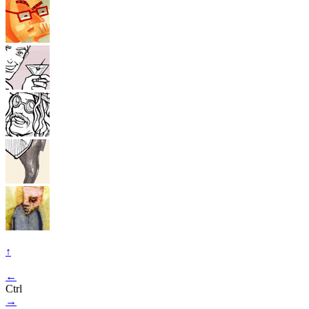
↑
←
Ctrl
→