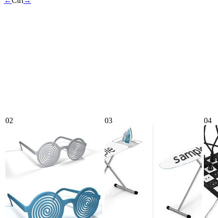
←
Ctrl
→
02
03
04