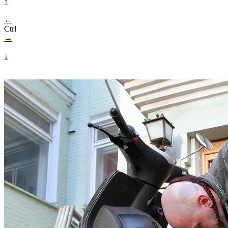
↑
←
Ctrl
→
↓