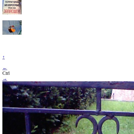
↑
←
Ctrl
→