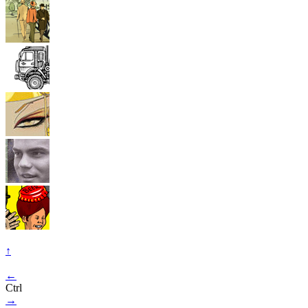
↑
←
Ctrl
→