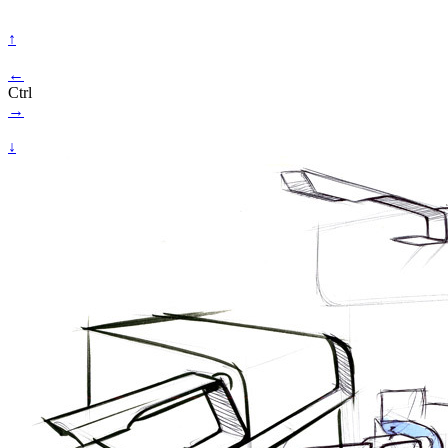
↑
←
Ctrl
→
↓