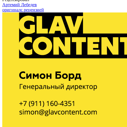
Артемий Лебедев
оригинал
с рецензией