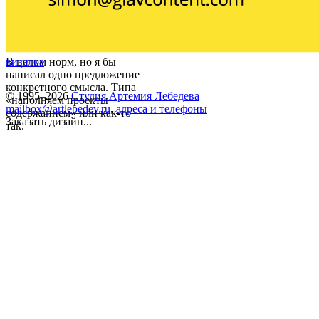
В целом норм, но я бы
визитка
написал одно предложение
конкретного смысла. Типа
© 1995–2026
Студия Артемия Лебедева
«наполняем проекты
mailbox@artlebedev.ru
,
адреса и телефоны
содержанием» или как-то
Заказать дизайн...
так.