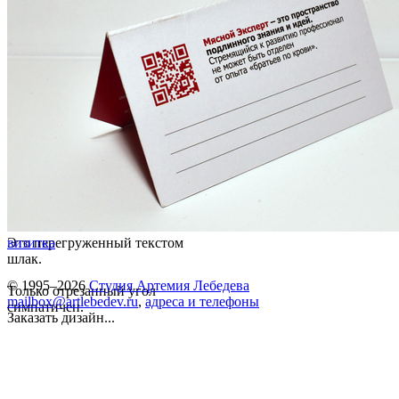
Это перегруженный текстом
визитка
шлак.
© 1995–2026
Студия Артемия Лебедева
Только отрезанный угол
mailbox@artlebedev.ru
,
адреса и телефоны
симпатичен.
Заказать дизайн...