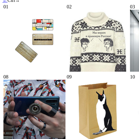
←
Ctrl
→
01
02
03
08
09
10