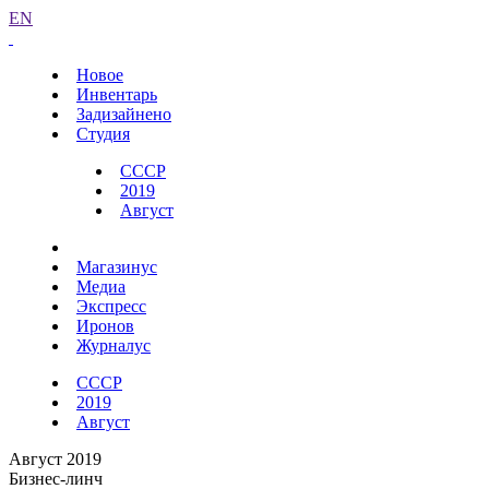
EN
Новое
Инвентарь
Задизайнено
Студия
СССР
2019
Август
Магазинус
Медиа
Экспресс
Иронов
Журналус
СССР
2019
Август
Август 2019
Бизнес-линч