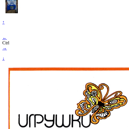
↑
←
Ctrl
→
↓