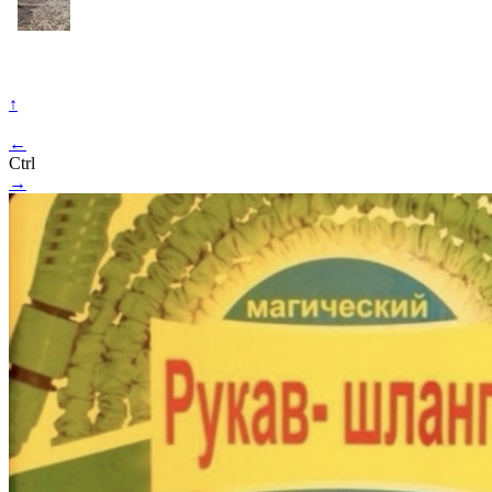
↑
←
Ctrl
→