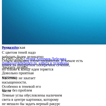
Ручка плоская
техдизайн
С цветом теней надо
работать более деликатно
© 1995–2026
Студия Артемия Лебедева
Объем морковки плохо проработан. В начале есть
mailbox@artlebedev.ru
,
адреса и телефоны
намек на квадратное поперечное сечение,
Заказать дизайн...
но ближе к концу идея теряется
Довольно приятная
картинка
Хвостику не хватает
насыщенности.
Особенно в теневой его
Но не без проблем
части
Темные углы обусловлены наличием
света в центре картинки, которому
не мешало бы задать верный ракурс