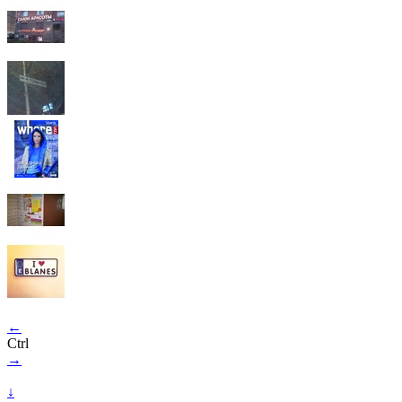
←
Ctrl
→
↓