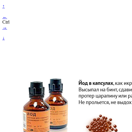
↑
←
Ctrl
→
↓