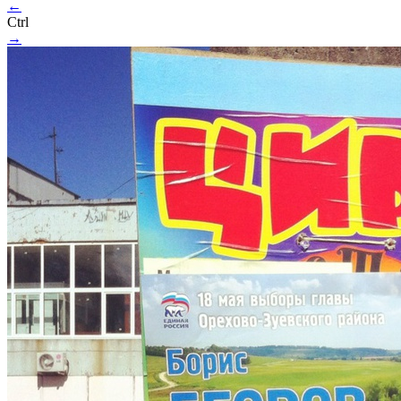
←
Ctrl
→