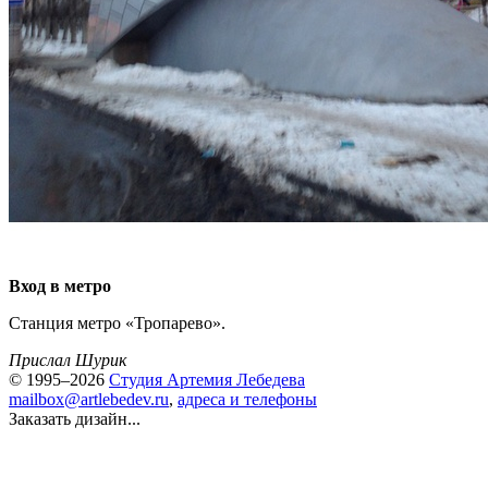
Вход в метро
Станция метро «Тропарево».
Прислал Шурик
© 1995–2026
Студия Артемия Лебедева
mailbox@artlebedev.ru
,
адреса и телефоны
Заказать дизайн...