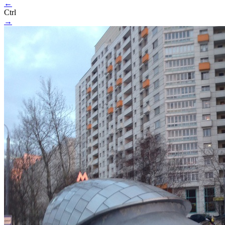
←
Ctrl
→