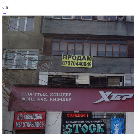
←
Ctrl
→