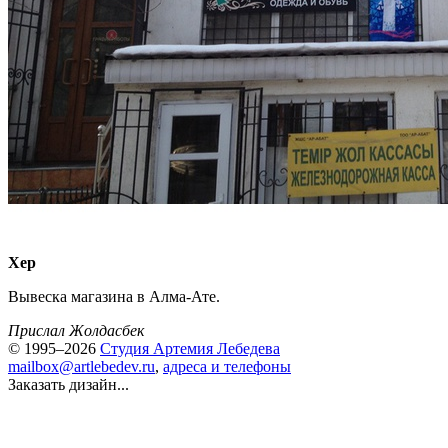
Хер
Вывеска магазина в Алма-Ате.
Прислал Жолдасбек
© 1995–2026
Студия Артемия Лебедева
mailbox@artlebedev.ru
,
адреса и телефоны
Заказать дизайн...