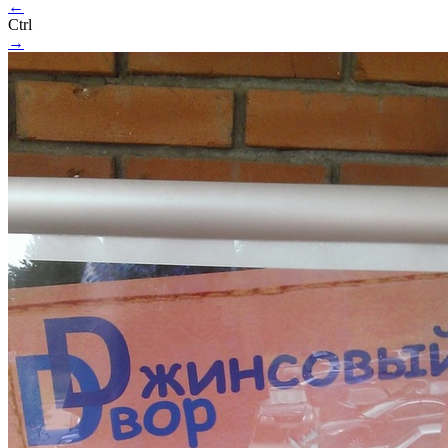
←
Ctrl
→