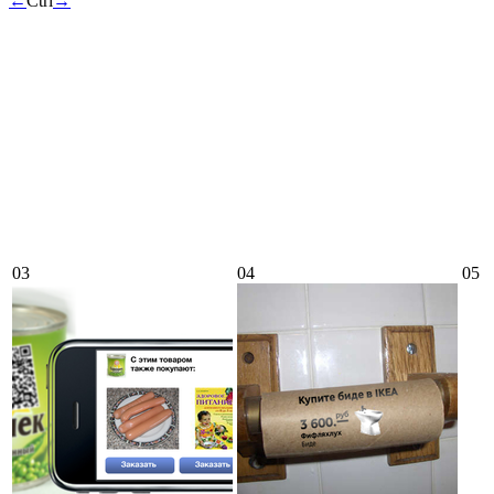
←
Ctrl
→
03
04
05