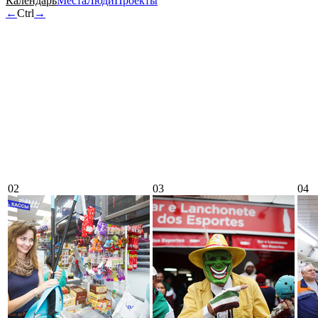
Календарь
Места
Люди
Проекты
←
Ctrl
→
02
03
04