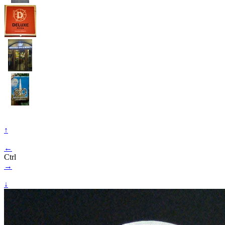
↑
←
Ctrl
→
↓