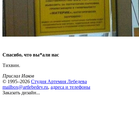
Спасибо, что вы*али нас
Тихвин.
Прислал Иаков
© 1995–2026
Студия Артемия Лебедева
mailbox@artlebedev.ru
,
адреса и телефоны
Заказать дизайн...