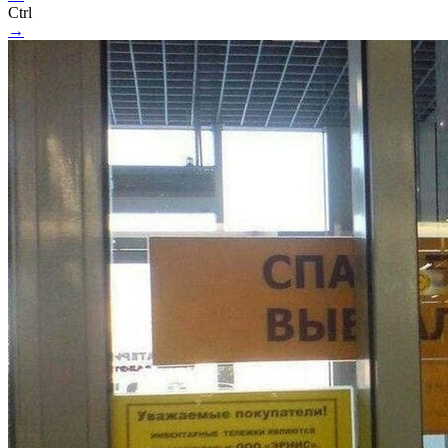
Ctrl
→