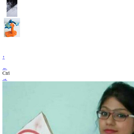
↑
←
Ctrl
→