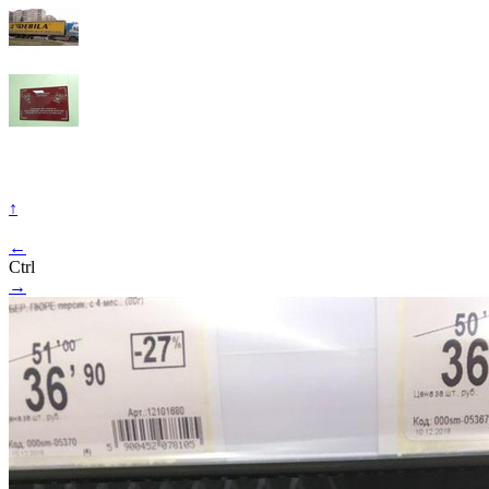
↑
←
Ctrl
→