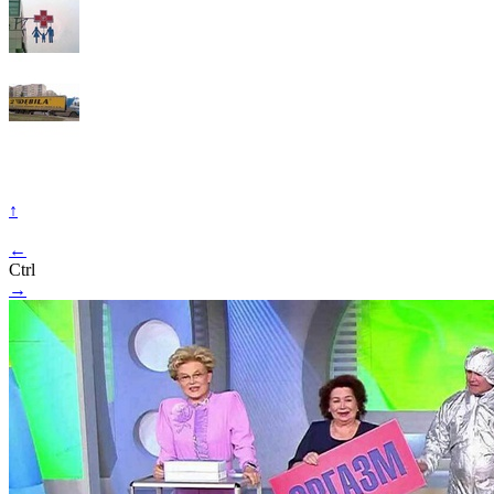
↑
←
Ctrl
→