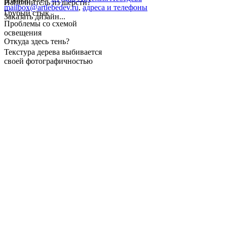
ровный
Наполнитель из шерсти?
mailbox@artlebedev.ru
,
адреса и телефоны
Грубый стык
Заказать дизайн...
Проблемы со схемой
освещения
Откуда здесь тень?
Текстура дерева выбивается
своей фотографичностью