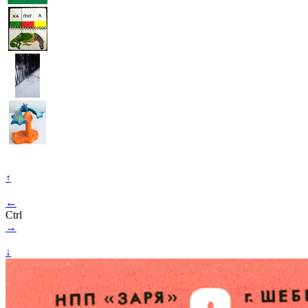
↑
←
Ctrl
→
↓