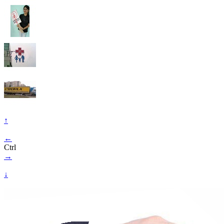
↑
←
Ctrl
→
↓