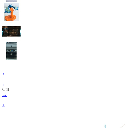
↑
←
Ctrl
→
↓