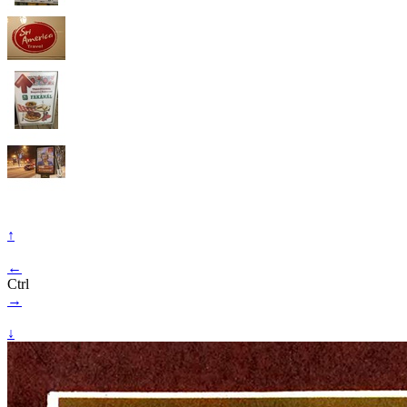
↑
←
Ctrl
→
↓