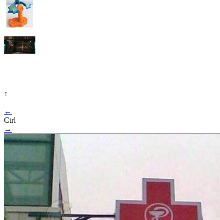
↑
←
Ctrl
→