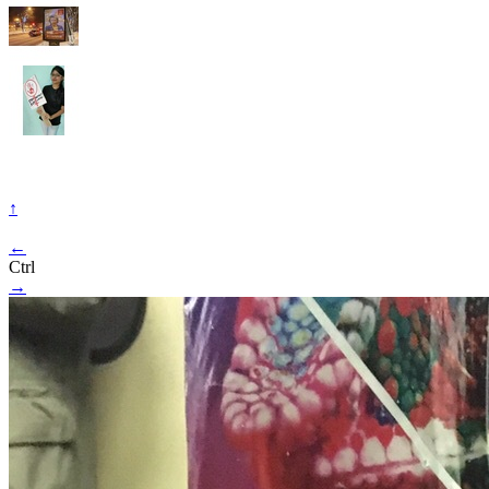
↑
←
Ctrl
→