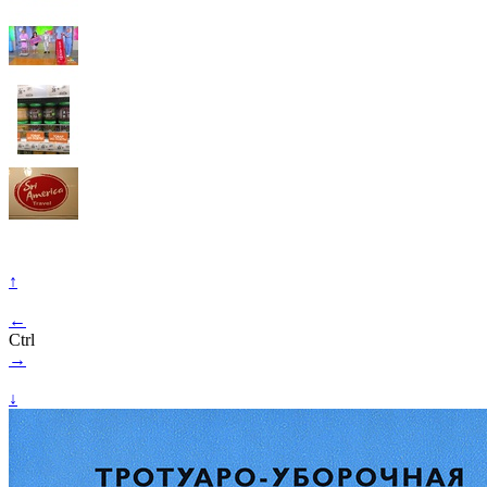
↑
←
Ctrl
→
↓