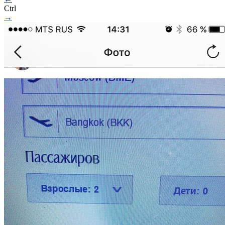
Ctrl
→