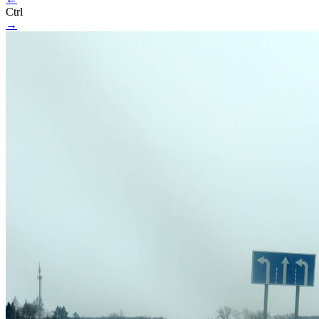
Ctrl
→