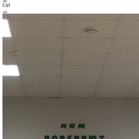
Ctrl
→