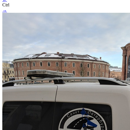
Ctrl
→