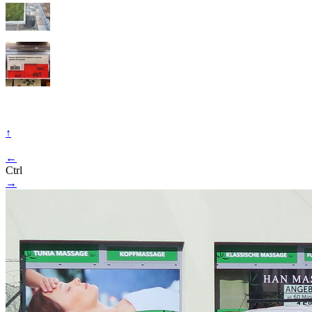
↑
←
Ctrl
→