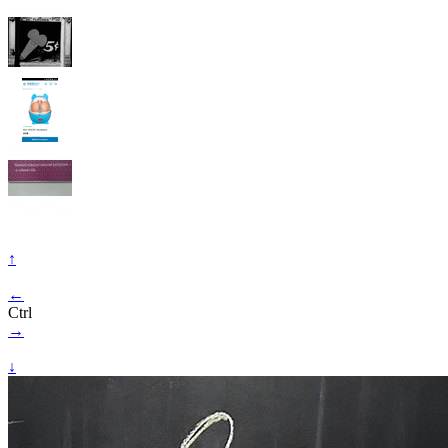
↑
←
Ctrl
→
↓