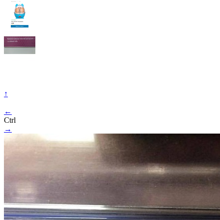
↑
←
Ctrl
→